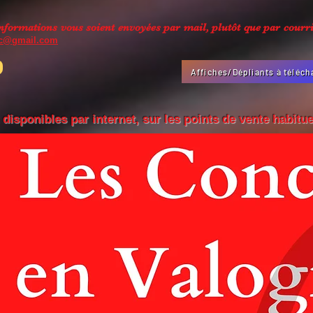
ormations vous soient envoyées par mail, plutôt que par courrie
dc@gmail.com
Affiches/Dépliants à téléch
 disponibles par internet,
sur les points de vente habituel