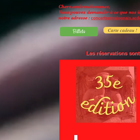
Chers amis mélomanes,
Vous pouvez demander à ce que nos inf
notre adresse :
concertsenvalognais.ac
Carte cadeau !
Billets
Les réservations sont