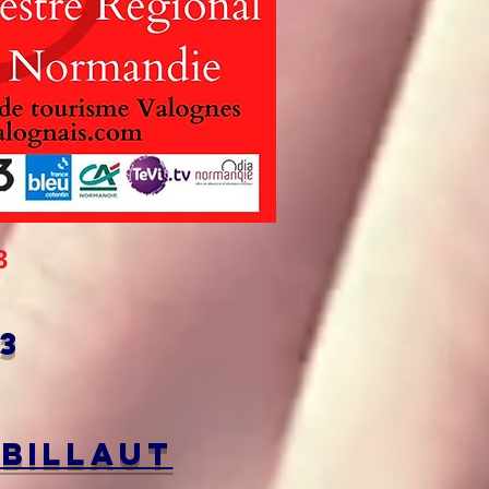
3
23
 Billaut