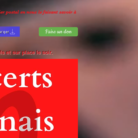
r postal en nous le faisant savoir à
Faire un don
arger
s et sur place le soir.