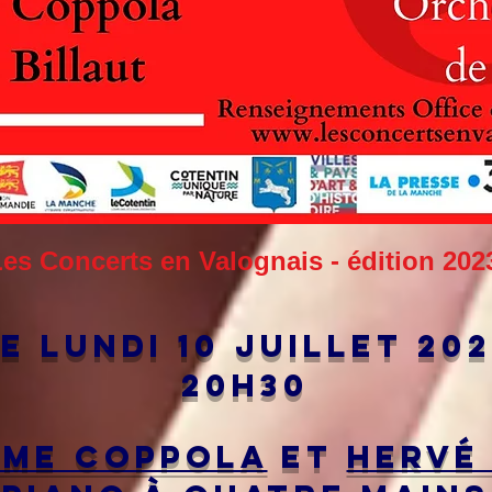
es Concerts en Valognais - édition 202
e lundi 10 juillet 20
20h30
ume coppola
et
hervé