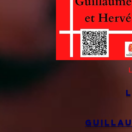
L
L
Guilla