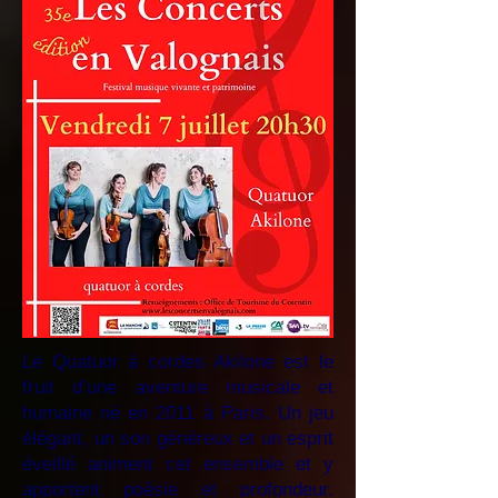
Le Quatuor à cordes Akilone est le
fruit d’une aventure musicale et
humaine né en 2011 à Paris. Un jeu
élégant, un son généreux et un esprit
éveillé animent cet ensemble et y
apportent poésie et profondeur.