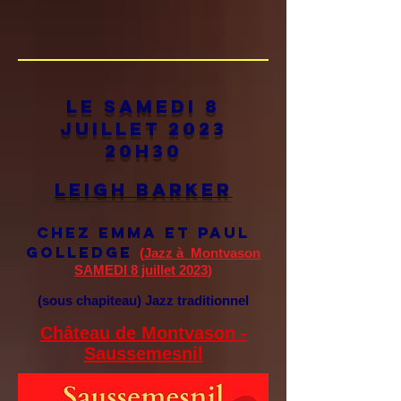
Le samedi 8
juillet 2023
20h30
Leigh Barker
chez Emma et Paul
Golledge
(
Jazz à Montvason
SAMEDI 8 juillet 2023
)
(sous chapiteau) Jazz traditionnel
Château de Montvason -
Saussemesnil