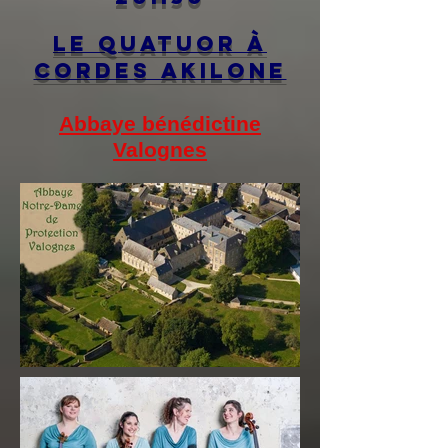
le Quatuor à
cordes akilone
Abbaye bénédictine
Valogne
s