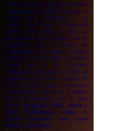
Quatre personnes, quatre caractères
et quatre pensées différentes pour ne
former qu’un instrument à 16
cordes... et 40 doigts ! L’impossible
devient réel quand l’écoute, la
persévérance et une rigueur tout en
souplesse sont au service de
l’imagination. Le Quatuor Akilone
remporte en mai 2016 le Premier
Grand Prix du 8e Concours
international de Quatuor à cordes de
Bordeaux et le prix Pro Quartet. En
2018, le Quatuor signe son premier
enregistrement consacré à Haydn,
Mozart et Schubert, sous le label
Mirare.
Magdalena Geka, violon I,
Elise De-Bendelac, violon II,
Perrine Guillemot, alto, Lucie
Mercat, violoncelle.