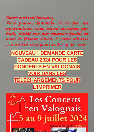
Chers amis mélomanes,
Vous pouvez demander à ce que nos
informations vous soient envoyées par
mail, plutôt que par courrier postal en
nous le faisant savoir à notre adresse
:
concertsenvalognais.acdc@gmail.com
NOUVEAU ! DEMANDE CARTE
CADEAU 2024 POUR LES
CONCERTS EN VALOGNAIS
VOIR DANS LES
TÉLÉCHARGEMENTS POUR
L'IMPRIMER