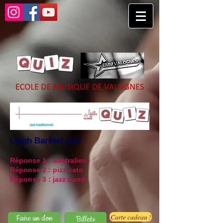
Leigh Barker/ jazz
Réponse 1 : australien
Réponse 2 : pizzicato
Réponse 3 : jazz band
Carte cadeau !
Faire un don
Billets